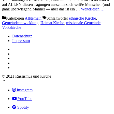
auf ALLEN diesen Tagungen ausschließlich weiße Menschen (und
ganz überwiegend Männer — aber das ist ein …
Weiterlesen …
Kategorien
Allgemein
Schlagwörter
ethnische Kirche
,
Gemeindeentwicklung
,
Heimat Kirche
,
missionale Gemeinde
,
Volkskirche
Datenschutz
Impressum
© 2021 Rassismus und Kirche
Instagram
YouTube
Spotify