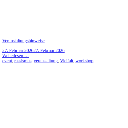
Veranstaltungshinweise
27. Februar 2026
27. Februar 2026
Weiterlesen …
event
,
rassismus
,
veranstaltung
,
Vielfalt
,
workshop