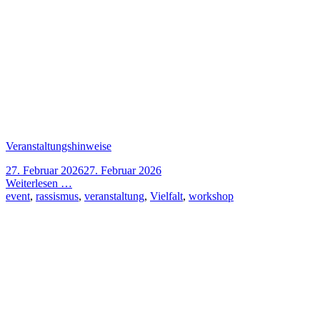
Veranstaltungshinweise
27. Februar 2026
27. Februar 2026
Weiterlesen …
event
,
rassismus
,
veranstaltung
,
Vielfalt
,
workshop