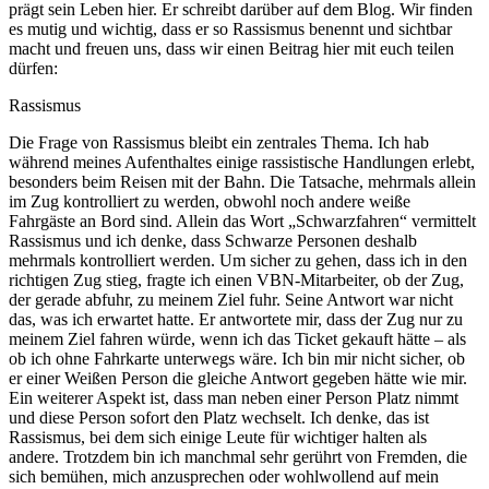
prägt sein Leben hier. Er schreibt darüber auf dem Blog. Wir finden
es mutig und wichtig, dass er so Rassismus benennt und sichtbar
macht und freuen uns, dass wir einen Beitrag hier mit euch teilen
dürfen:
Rassismus
Die Frage von Rassismus bleibt ein zentrales Thema. Ich hab
während meines Aufenthaltes einige rassistische Handlungen erlebt,
besonders beim Reisen mit der Bahn. Die Tatsache, mehrmals allein
im Zug kontrolliert zu werden, obwohl noch andere weiße
Fahrgäste an Bord sind. Allein das Wort „Schwarzfahren“ vermittelt
Rassismus und ich denke, dass Schwarze Personen deshalb
mehrmals kontrolliert werden. Um sicher zu gehen, dass ich in den
richtigen Zug stieg, fragte ich einen VBN-Mitarbeiter, ob der Zug,
der gerade abfuhr, zu meinem Ziel fuhr. Seine Antwort war nicht
das, was ich erwartet hatte. Er antwortete mir, dass der Zug nur zu
meinem Ziel fahren würde, wenn ich das Ticket gekauft hätte – als
ob ich ohne Fahrkarte unterwegs wäre. Ich bin mir nicht sicher, ob
er einer Weißen Person die gleiche Antwort gegeben hätte wie mir.
Ein weiterer Aspekt ist, dass man neben einer Person Platz nimmt
und diese Person sofort den Platz wechselt. Ich denke, das ist
Rassismus, bei dem sich einige Leute für wichtiger halten als
andere. Trotzdem bin ich manchmal sehr gerührt von Fremden, die
sich bemühen, mich anzusprechen oder wohlwollend auf mein