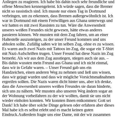
Anliegen zu reagieren. Ich habe bis dahin noch sehr freundliche und
offene Menschen kennengelernt. Ich würde sagen, dass die Bremer
nicht so rassistisch sind. Ich musste nur einen Tag in Dortmund
verbringen, um zu erkennen, dass Bremen außergewöhnlich ist. Ich
war in Dortmund mit einem Freiwilligen aus Ghana unterwegs und
wir hatten es mit zwei Rassisten zu tun. Wäre die Anwesenheit
unseres weißen Freundes nicht gewesen, hätte etwas anderes
passieren können. Wir mussten mit dem Zug fahren, um an einer
Haltestelle auszusteigen, zu der unser Freund kommen und uns
abholen sollte. Zufällig saßen wir im selben Zug, ohne es zu wissen.
Es waren auch zwei Nazis mit Tattoos im Zug, die sogar ein T-Shirt
mit Nazi-Aufschriften trugen. Unser Freund hat diese Nazis im Zug
bemerkt. Als wir aus dem Zug ausstiegen, stiegen auch sie aus. –
Bis dahin wussten mein Freund aus Ghana und ich nicht einmal,
dass wir in Gefahr waren. – Unser Freund gab uns ein
Handzeichen, einen anderen Weg zu nehmen und ließ uns wissen,
dass wir gejagt wurden und dass wir mögliche Vorsichtsmaßnahmen
ergreifen sollten. Die Nazis waren dicht hinter uns, aber ich denke,
dass die Anwesenheit unseres weißen Freundes sie daran hinderte,
sich uns zu nähern. Wir mussten also unseren Weg ändern sogar an
der Wohnung vorbeifahren zu der wir wollten, damit sie uns nicht
wieder einholen konnten. Wir konnten ihnen entkommen: Gott sei
Dank! Ich habe über solche Dinge gelesen oder erfahren aber dieses
Mal habe ich es selbst erlebt und es macht keinen guten
Eindruck.Außerdem fragte uns eine Dame, mit der wir zusammen