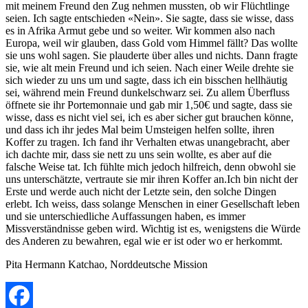
mit meinem Freund den Zug nehmen mussten, ob wir Flüchtlinge
seien. Ich sagte entschieden «Nein». Sie sagte, dass sie wisse, dass
es in Afrika Armut gebe und so weiter. Wir kommen also nach
Europa, weil wir glauben, dass Gold vom Himmel fällt? Das wollte
sie uns wohl sagen. Sie plauderte über alles und nichts. Dann fragte
sie, wie alt mein Freund und ich seien. Nach einer Weile drehte sie
sich wieder zu uns um und sagte, dass ich ein bisschen hellhäutig
sei, während mein Freund dunkelschwarz sei. Zu allem Überfluss
öffnete sie ihr Portemonnaie und gab mir 1,50€ und sagte, dass sie
wisse, dass es nicht viel sei, ich es aber sicher gut brauchen könne,
und dass ich ihr jedes Mal beim Umsteigen helfen sollte, ihren
Koffer zu tragen. Ich fand ihr Verhalten etwas unangebracht, aber
ich dachte mir, dass sie nett zu uns sein wollte, es aber auf die
falsche Weise tat. Ich fühlte mich jedoch hilfreich, denn obwohl sie
uns unterschätzte, vertraute sie mir ihren Koffer an.Ich bin nicht der
Erste und werde auch nicht der Letzte sein, den solche Dingen
erlebt. Ich weiss, dass solange Menschen in einer Gesellschaft leben
und sie unterschiedliche Auffassungen haben, es immer
Missverständnisse geben wird. Wichtig ist es, wenigstens die Würde
des Anderen zu bewahren, egal wie er ist oder wo er herkommt.
Pita Hermann Katchao, Norddeutsche Mission